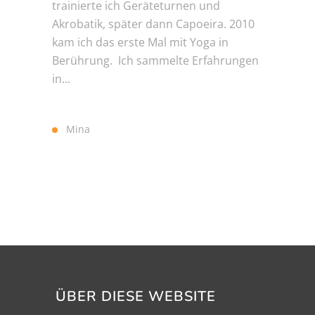
trainierte ich Geräteturnen und
Akrobatik, später dann Capoeira. 2010
kam ich das erste Mal mit Yoga in
Berührung. Ich sammelte Erfahrungen
in...
Mina
ÜBER DIESE WEBSITE