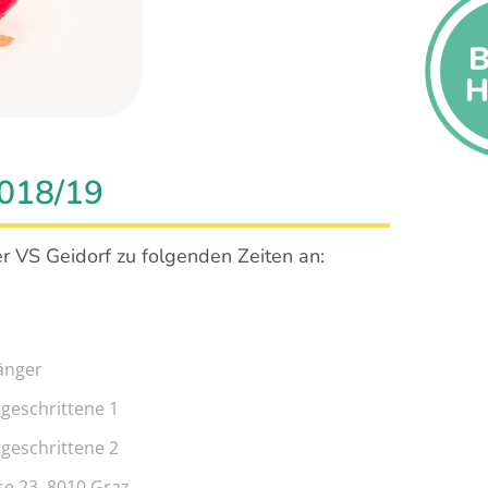
018/19
er VS Geidorf zu folgenden Zeiten an:
fänger
tgeschrittene 1
tgeschrittene 2
e 23, 8010 Graz