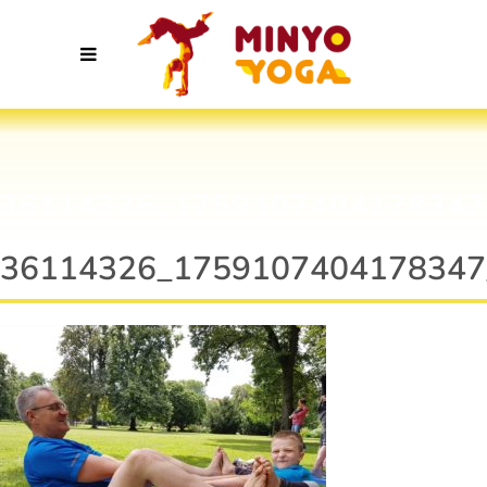
36114326_1759107404178347
36114326_1759107404178347